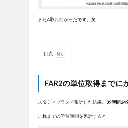
またA取れなかったです。笑
目次
1
FAR2
の単
位取
FAR2の単位取得まで
得ま
でに
かか
スタディプラスで集計した結果、
39時間24
った
時間
これまでの学習時間を累計すると、
は？
1.1