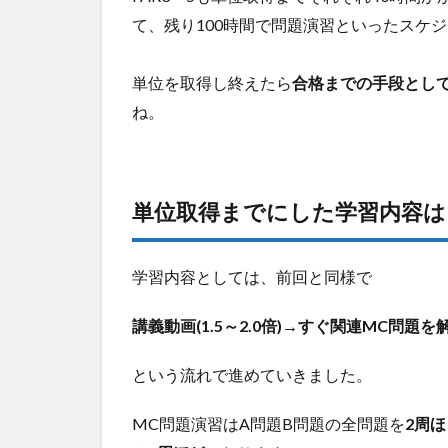
得試
て、残り100時間で問題演習といったスケ
験の
難易
単位を取得し終えたら
合格までの手段として
度は
どれ
ね。
くら
い？
4
感
単位取得までにした学習内容は
想
や
今
学習内容としては、前回と同様で
後
に
講義動画(1.5～2.0倍)→すぐ関連MC問題
つ
い
て
という流れで進めていきました。
5
MC問題演習はA問題B問題の全問題を
2周ほ
あ