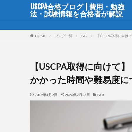
USCPA合格ブログ | 費用・勉強
法・試験情報を合格者が解説
HOME
ブログ一覧
FAR
【USCPA取得に向
【USCPA取得に向けて】
かかった時間や難易度に
2019年4月7日
2026年7月26日
FAR