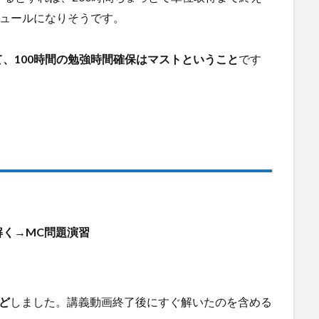
ジュールになりそうです。
、100時間の勉強時間確保はマストということ
です
を解く→MC問題演習
ど
しました。講義動画終了後にすぐ解いたのを含める