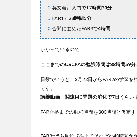
単位
英文会計入門で
17時間30分
取得
FAR1で
28時間5分
まで
にし
合間に進めたFAR3で
4時間
た学
習内
容は
かかっているので
2
FAR2
ここまでの
USCPAの勉強時間は88時間59
の講
義の
日数でいうと、3月23日からFAR2の学習
難易
度は
です。
どれ
講義動画→関連MC問題の消化で7日
くらい
くら
い？
FAR合格までの勉強時間を300時間と仮定
3
FAR2
の単
FAR3〜5も単位取得までそれぞれ40時間
位取