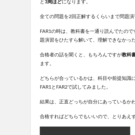
と
3周ほど
わ
になります。
せ
て
全ての問題を2回正解するくらいまで問題演
読
み
FAR1の時は、教科書を一通り読んでたの
た
い
題演習をひたすら解いて、理解できなかっ
関
連
合格者の話を聞くと、もちろんですが
教科
記
ます。
事
どちらが合っているかは、科目や前提知識
FAR1とFAR2で試してみました。
結果は、正直どっちが自分にあっているか
合格すればどちらでもいいので、とりあえ