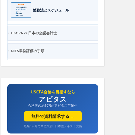
勉強法とスケジュール
USCPA vs 日本の公認会計士
NIES単位評価の手順
USCPA合格を目指すなら
アビタス
合格者の約95%がアビタス卒業生
無料で資料請求する →
最短3ヶ月で単位取得 | 日本語テキスト完備