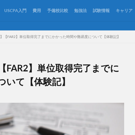
USCPA入門
費用
予備校比較
勉強法
試験情報
キャリア
けて】【FAR2】単位取得完了までにかかった時間や難易度について【体験記】
【FAR2】単位取得完了までに
ついて【体験記】